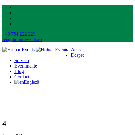
+40 754 222 229
hai@hoinarevents.ro
Acasa
Despre
Servicii
Evenimente
Blog
Contact
Engleză
4