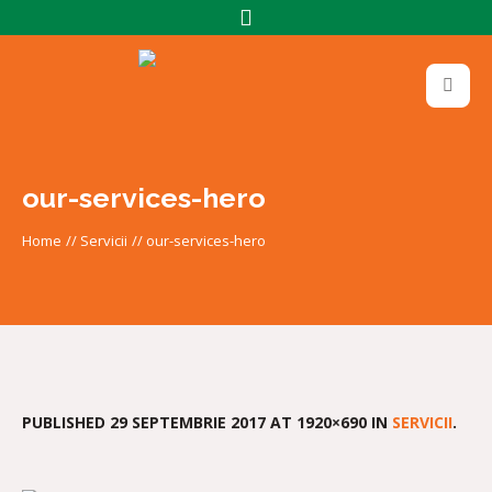
our-services-hero
Home
//
Servicii
//
our-services-hero
PUBLISHED
29 SEPTEMBRIE 2017
AT 1920×690 IN
SERVICII
.