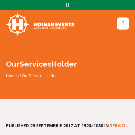
OurServicesHolder
Home
//
OurServicesHolder
PUBLISHED
29 SEPTEMBRIE 2017
AT 1920×1080 IN
SERVICII
.