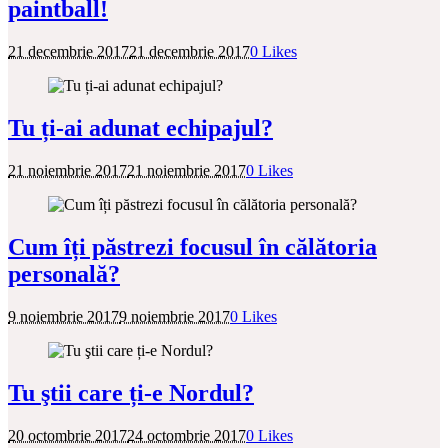
paintball!
21 decembrie 2017
21 decembrie 2017
0
Likes
Tu ți-ai adunat echipajul?
21 noiembrie 2017
21 noiembrie 2017
0
Likes
Cum îți păstrezi focusul în călătoria
personală?
9 noiembrie 2017
9 noiembrie 2017
0
Likes
Tu ştii care ți-e Nordul?
20 octombrie 2017
24 octombrie 2017
0
Likes