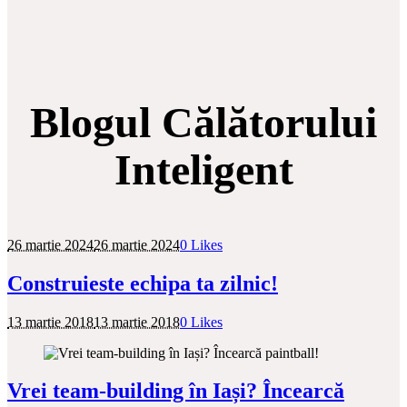
Blogul Călătorului
Inteligent
26 martie 2024
26 martie 2024
0
Likes
Construieste echipa ta zilnic!
13 martie 2018
13 martie 2018
0
Likes
Vrei team-building în Iași? Încearcă