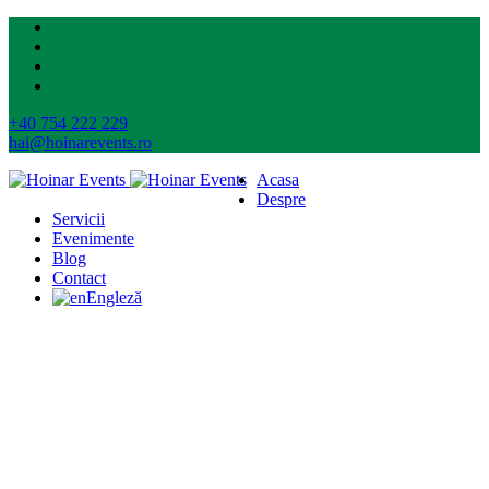
+40 754 222 229
hai@hoinarevents.ro
Acasa
Despre
Servicii
Evenimente
Blog
Contact
Engleză