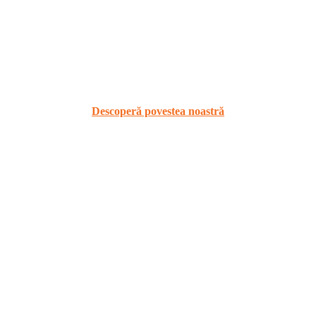
Chiar dacă e vorba de compania ta sau viaţa
personală.
Descoperă povestea noastră