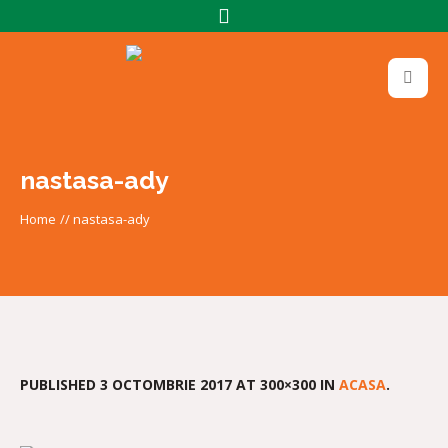
nastasa-ady
Home
//
nastasa-ady
PUBLISHED
3 OCTOMBRIE 2017
AT 300×300 IN
ACASA
.