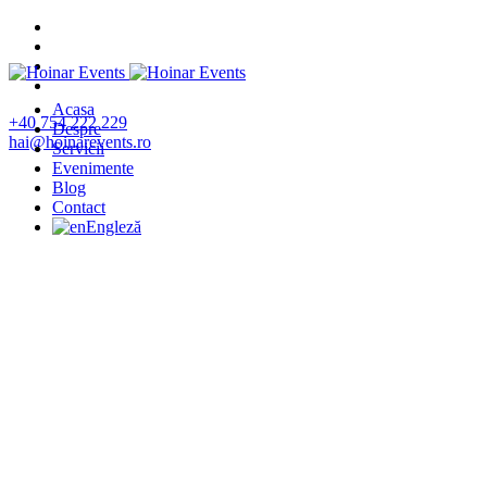
Acasa
+40 754 222 229
Despre
hai@hoinarevents.ro
Servicii
Evenimente
Blog
Contact
Engleză