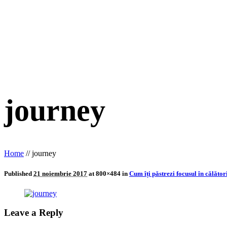
journey
Home
//
journey
Published
21 noiembrie 2017
at 800×484 in
Cum îți păstrezi focusul în călăto
Leave a Reply