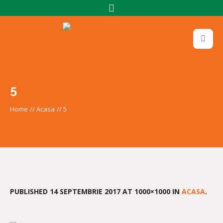
5
Home
//
Acasa
//
5
PUBLISHED
14 SEPTEMBRIE 2017
AT 1000×1000 IN
ACASA
.