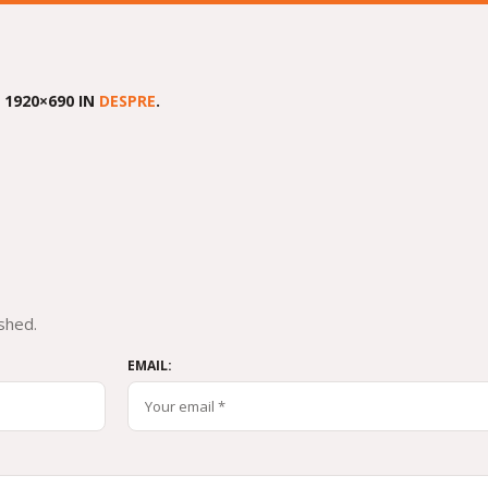
 1920×690 IN
DESPRE
.
shed.
EMAIL: