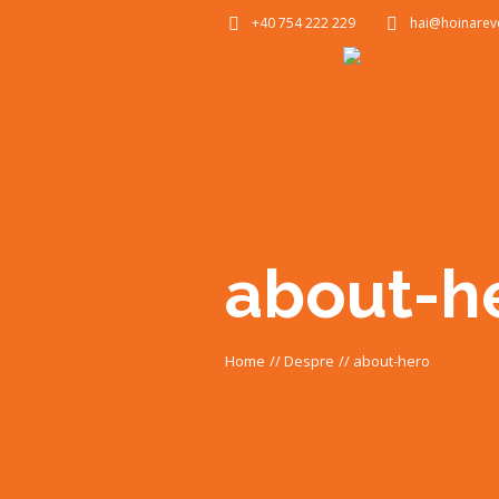
+40 754 222 229
hai@hoinarev
about-h
Home
//
Despre
//
about-hero